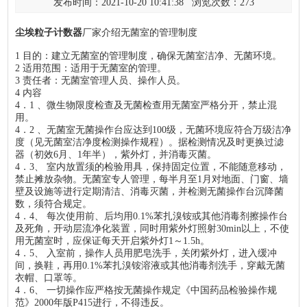
发布时间：2021-10-20 10:41:38 浏览次数：
273
尘埃粒子计数器
厂家介绍无菌室的管理制度
1 目的：建立无菌室的管理制度，确保无菌室洁净、无菌环境。
2 适用范围：适用于无菌室的管理。
3 责任者：无菌室管理人员、操作人员。
4 内容
4．1 、微生物限度检查及无菌检查用无菌室严格分开，禁止混
用。
4．2 、无菌室无菌操作台应达到100级，无菌环境应符合万级洁净
度（见无菌室洁净度检测操作规程）。据检测情况及时更换过滤
器（初效6月、1年半），紫外灯，并消毒灭菌。
4．3、 室内放置须的检验用具，保持固定位置，不能随意移动，
禁止摊放杂物。无菌室专人管理，每半月至1月对地面、门窗、墙
壁及设施等进行定期清洁、消毒灭菌，并检测无菌操作台沉降菌
数，须符合规定。
4．4、 每次使用前、后均用0.1%苯扎溴铵或其他消毒剂擦操作台
及死角，开动层流净化装置，同时用紫外灯照射30min以上，不使
用无菌室时，应保证每天开启紫外灯1～1.5h。
4．5、 入室前，操作人员用肥皂洗手，关闭紫外灯，进入缓冲
间，换鞋，再用0.1%苯扎溴铵溶液或其他消毒剂洗手，穿戴无菌
衣帽、口罩等。
4．6、 一切操作应严格按无菌操作规定《中国药品检验操作规
范》2000年版P415进行，不得违反。