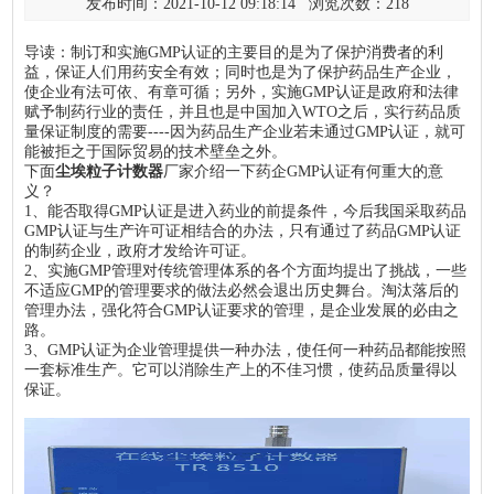
发布时间：2021-10-12 09:18:14 浏览次数：
218
导读：制订和实施GMP认证的主要目的是为了保护消费者的利
益，保证人们用药安全有效；同时也是为了保护药品生产企业，
使企业有法可依、有章可循；另外，实施GMP认证是政府和法律
赋予制药行业的责任，并且也是中国加入WTO之后，实行药品质
量保证制度的需要----因为药品生产企业若未通过GMP认证，就可
能被拒之于国际贸易的技术壁垒之外。
下面
尘埃粒子计数器
厂家介绍一下药企GMP认证有何重大的意
义？
1、能否取得GMP认证是进入药业的前提条件，今后我国采取药品
GMP认证与生产许可证相结合的办法，只有通过了药品GMP认证
的制药企业，政府才发给许可证。
2、实施GMP管理对传统管理体系的各个方面均提出了挑战，一些
不适应GMP的管理要求的做法必然会退出历史舞台。淘汰落后的
管理办法，强化符合GMP认证要求的管理，是企业发展的必由之
路。
3、GMP认证为企业管理提供一种办法，使任何一种药品都能按照
一套标准生产。它可以消除生产上的不佳习惯，使药品质量得以
保证。