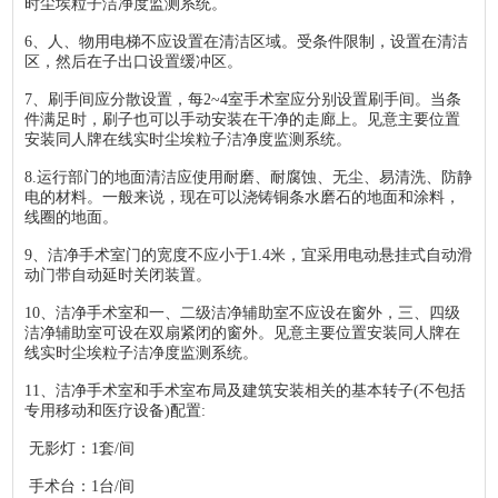
时尘埃粒子洁净度监测系统。
6、人、物用电梯不应设置在清洁区域。受条件限制，设置在清洁
区，然后在子出口设置缓冲区。
7、刷手间应分散设置，每2~4室手术室应分别设置刷手间。当条
件满足时，刷子也可以手动安装在干净的走廊上。见意主要位置
安装同人牌在线实时尘埃粒子洁净度监测系统。
8.运行部门的地面清洁应使用耐磨、耐腐蚀、无尘、易清洗、防静
电的材料。一般来说，现在可以浇铸铜条水磨石的地面和涂料，
线圈的地面。
9、洁净手术室门的宽度不应小于1.4米，宜采用电动悬挂式自动滑
动门带自动延时关闭装置。
10、洁净手术室和一、二级洁净辅助室不应设在窗外，三、四级
洁净辅助室可设在双扇紧闭的窗外。见意主要位置安装同人牌在
线实时尘埃粒子洁净度监测系统。
11、洁净手术室和手术室布局及建筑安装相关的基本转子(不包括
专用移动和医疗设备)配置:
无影灯：1套/间
手术台：1台/间