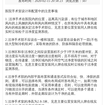
发布时间：2020-02-15 20:58:23 浏览次数：
507
医院手术室设计和配置中的注意事项:
1 .洁净手术在医院内的位置，远离高污染源，有位于城市和地区
风向的上风侧的风向和风向两种情况下，在所有风向中具有风速
风向的相反侧决定洁净手术部位。见意主要位置安装同人牌在线
实时尘埃粒子洁净度监测系统。
2.洁净手术部不应设在一楼和顶层。当设置在设备的下一层(不包
括大型制冷机组)时，采取有效的防水、防振和隔音处理措施。
3.洁净区和非洁净区之间应设置面积不少于3平方米的缓冲室。其
清洁度应与高清洁度一侧的清洁度相同，且不得高于1000。对于
物流，在传递窗、洁净区域内的不同空气洁净度等级的区域之间
设置隔离门。见意主要位置安装同人牌在线实时尘埃粒子洁净度
监测系统。
4.洁净手术部的内部平面布置和通道形式应符合短、快、净脏的原
则。通常，可以选择布局、横向布局或环形布局之一。如果污物
有现场消毒和包装措施，可采用单通道；否则，可以使用两个由
污物清洁分开的通道。当调车条件满足时，可以使用多个通道；
当有外部走廊时，外部走廊应设计为干净的走廊。
5.洁净手术室的净高为2.8-3米。见意主要位置安装同人牌在线实