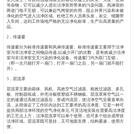
等杂物，它可以减少人进出洁净室所带来的污染问题。风淋室的
两道门电子互锁，可以兼起气闸室的作用，阻止外界污染和未被
净化的空气进入洁净区域。杜绝工作人员将头发，灰尘、细菌带
入车间，达到工作场地严格的无尘净化标准，生产出高质量的产
品。
2，传递窗
传递窗分为标准传递窗和风淋传递窗。标准传递窗主要用于洁净
室与非洁净室之间物品传递,以减少开门的次数，是有效减少洁净
室与非洁净室交叉污染的净化设备。传递窗门均为双门互锁，
（即一次只能打开一扇门，打开一扇门之后，另一扇门就不能打
开）。
3，层流罩
层流罩主要由箱体、风机、高效空气过滤器、粗效过滤器、多孔
板、控制器组成，外壳冷板喷塑或不锈钢板。层流罩将空气以一
定的速通过高效过滤器后，形成均流层，使洁净空气呈垂直单向
流，从而保证了工作区内达到工艺要求的高洁净度。它是一种可
提供局部洁净环境的空气净化单元,可灵活地安装在需要高洁净度
的工艺点上方，洁净层流罩可以单个使用，也可多个组合成带状
洁净区域。层流罩既可悬挂，又可地面支撑，结构紧凑，使用方
便。